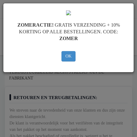
info@motorbeschermplaat.com
ZOMERACTIE!
GRATIS VERZENDING + 10%
KORTING OP ALLE BESTELLINGEN. CODE:
ZOMER
WINKELWAGEN
OK
TERUGSTUURBELEID RECHTSTREEKS VAN DE
FABRIKANT
RETOUREN EN TERUGBETALINGEN:
We streven naar de tevredenheid van onze klanten en dus zijn onze
diensten klantgericht.
De klant is verantwoordelijk voor het verifiëren van de integriteit
van het pakket op het moment van aankomst.
Als het pakket beschadigd of onvolledig is, weigert u het te