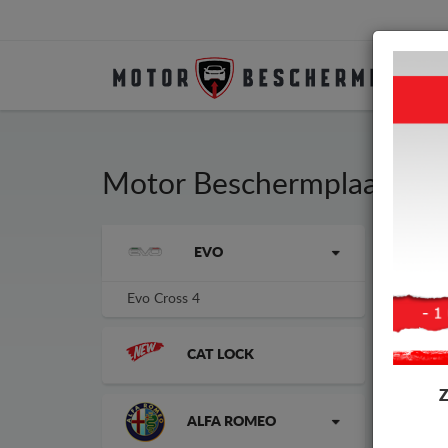
Motor Beschermplaat Evo
Besc
Merken
EVO
aanp
het 
Evo Cross 4
Besc
CAT LOCK
-3%
ALFA ROMEO