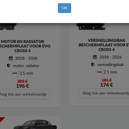
OK
VERSNELLINGSBAK
MOTOR EN RADIATOR
BESCHERMPLAAT VOOR 
SCHERMPLAAT VOOR EVO
CROSS 4
CROSS 4
2018 - 2026
2018 - 2026
versnellingsbak
motor, radiator
2.5 mm
2.5 mm
181 €
203 €
174
€
196
€
Voeg toe aan winkelmandj
Voeg toe aan winkelmandje