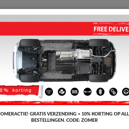
BESCHERMPLAAT
HOME
VERZENDING
TERUGMELDING
WED
hermplaat voor de motor en versnellingsbak, bestemd voor Evo-voertui
assingen aan het voertuig, geleverd samen met alle vereiste montageacces
voertuig.
hermplaat Onder Motor Evo Cross 4
-4%
ZOMERACTIE!
GRATIS VERZENDING + 10% KORTING OP ALL
BESTELLINGEN. CODE:
ZOMER