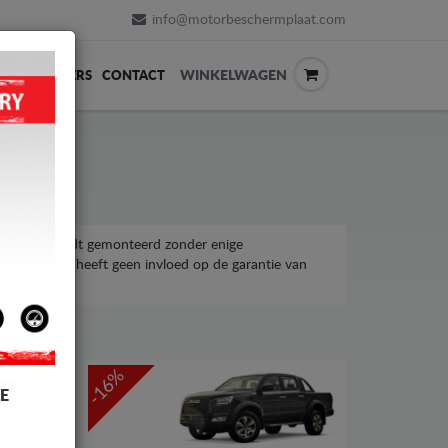
info@motorbeschermplaat.com
WINKELWAGEN
ERVERKOPERS
CONTACT
gen. Het wordt gemonteerd zonder enige
soires. Het heeft geen invloed op de garantie van
-16%
E