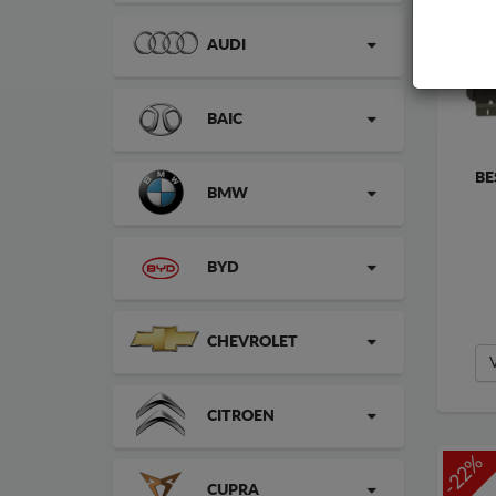
AUDI
BAIC
BE
BMW
BYD
CHEVROLET
CITROEN
-22%
CUPRA