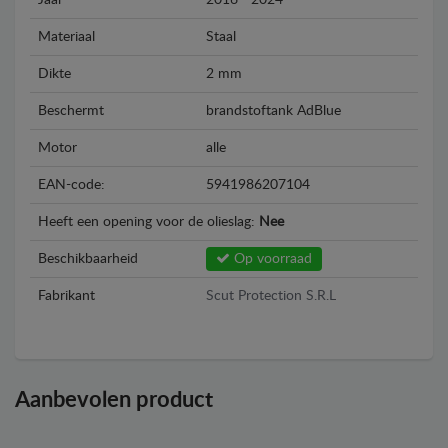
Jaar
2016 - 2024
Materiaal
Staal
Dikte
2 mm
Beschermt
brandstoftank AdBlue
Motor
alle
EAN-code:
5941986207104
Heeft een opening voor de olieslag:
Nee
Beschikbaarheid
Op voorraad
Fabrikant
Scut Protection S.R.L
Aanbevolen product