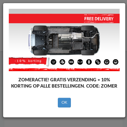
info@motorbeschermplaat.com
WINKELWAGEN
Motor Beschermplaat
Motor Beschermplaat Renault
Motor Beschermplaat
Motor Beschermplaat Renault
Master
ZOMERACTIE!
GRATIS VERZENDING + 10%
Merken
Merken
KORTING OP ALLE BESTELLINGEN. CODE:
ZOMER
OK
Terug naar de catalogus