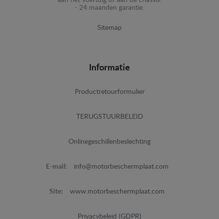
aan het voertuig of aan de chassis.
- 24 maanden garantie.
Sitemap
Informatie
Productretourformulier
TERUGSTUURBELEID
Onlinegeschillenbeslechting
E-mail:
info@motorbeschermplaat.com
Site:
www.motorbeschermplaat.com
Privacybeleid (GDPR)