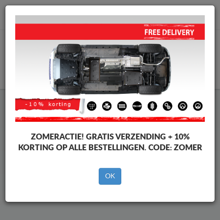
info@motorbeschermplaat.com
WINKELWAGEN
Beschermplaat Onder Auto
Suzuki Swace
ZOMERACTIE!
GRATIS VERZENDING + 10%
KORTING OP ALLE BESTELLINGEN. CODE:
ZOMER
Merken
Merken
OK