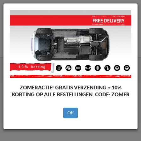
info@motorbeschermplaat.com
WINKELWAGEN
Beschermplaat Onder Auto
Chevrolet Orlando
ZOMERACTIE!
GRATIS VERZENDING + 10%
KORTING OP ALLE BESTELLINGEN. CODE:
ZOMER
Merken
Merken
OK