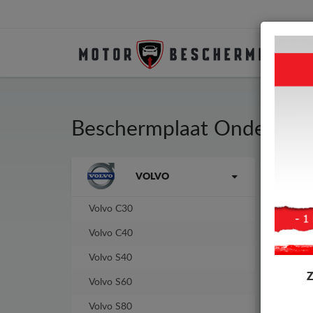
Beschermplaat Onder Aut
Merken
VOLVO
Besc
Moto
Volvo C30
-8%
Volvo C40
Volvo S40
Volvo S60
Volvo S80