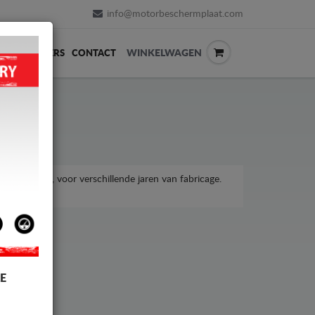
info@motorbeschermplaat.com
WINKELWAGEN
ERVERKOPERS
CONTACT
 C30-model, voor verschillende jaren van fabricage.
rijzen.
E