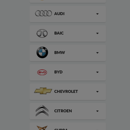
AUDI
BAIC
BMW
BYD
CHEVROLET
CITROEN