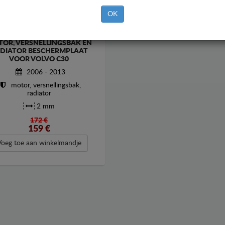
OK
OR, VERSNELLINGSBAK EN
DIATOR BESCHERMPLAAT
VOOR VOLVO C30
2006 - 2013
motor, versnellingsbak,
radiator
2 mm
172 €
159
€
Voeg toe aan winkelmandje