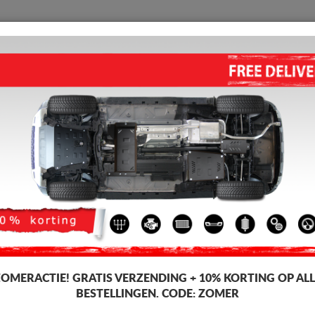
BESCHERMPLAAT
HOME
VERZENDING
TERUGMELDING
WED
o Volvo C30
hermplaat voor de motor en versnellingsbak voor Volvo-voertuigen, Volvo
r beschermplaat, 2-3 mm dik, eenvoudig te monteren, tegen betaalbare p
ZOMERACTIE!
GRATIS VERZENDING + 10% KORTING OP ALL
BESTELLINGEN. CODE:
ZOMER