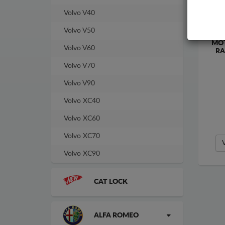
Volvo V40
Volvo V50
MOT
Volvo V60
RA
Volvo V70
Volvo V90
Volvo XC40
Volvo XC60
Volvo XC70
Volvo XC90
CAT LOCK
ALFA ROMEO