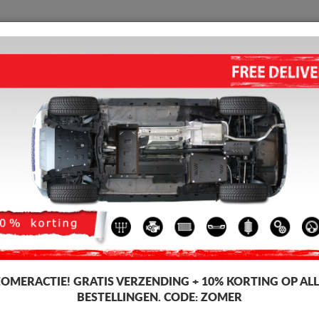
BESCHERMPLAAT
HOME
VERZENDING
TERUGMELDING
WED
o Subaru Justy
hermplaat voor de motor en versnellingsbak voor Subaru-voertuigen, Sub
icage. Motor beschermplaat, 2-3 mm dik, eenvoudig te monteren, tegen be
ZOMERACTIE!
GRATIS VERZENDING + 10% KORTING OP ALL
BESTELLINGEN. CODE:
ZOMER