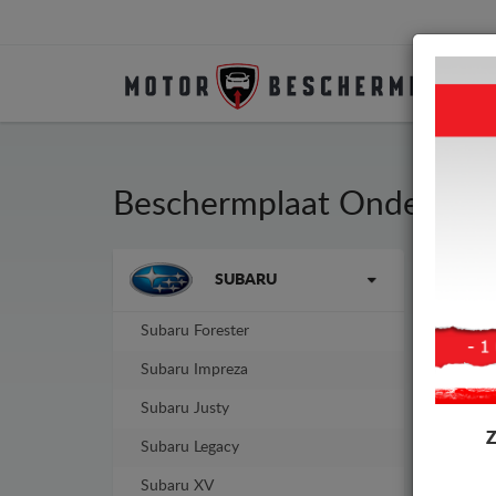
Beschermplaat Onder Aut
Merken
SUBARU
Besc
fabr
Subaru Forester
-4%
Subaru Impreza
Subaru Justy
Subaru Legacy
Subaru XV