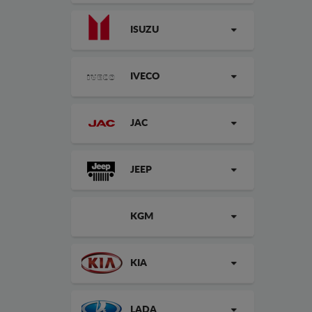
ISUZU
IVECO
JAC
JEEP
KGM
KIA
LADA