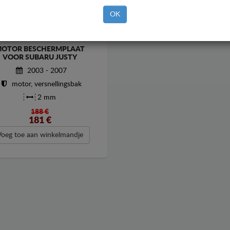
OK
OTOR BESCHERMPLAAT
VOOR SUBARU JUSTY
2003 - 2007
motor, versnellingsbak
2 mm
188 €
181
€
Voeg toe aan winkelmandje