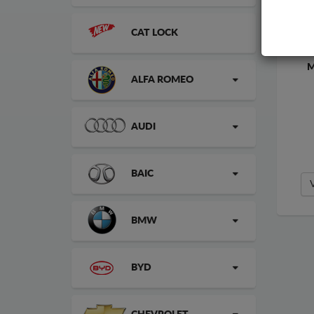
CAT LOCK
M
ALFA ROMEO
AUDI
BAIC
BMW
BYD