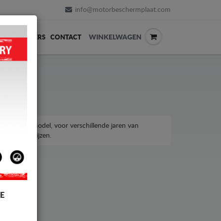
info@motorbeschermplaat.com
WINKELWAGEN
ERVERKOPERS
CONTACT
aru Justy-model, voor verschillende jaren van
taalbare prijzen.
E