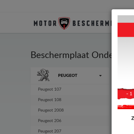
Beschermplaat Onder Aut
Merken
PEUGEOT
Besc
fabr
Peugeot 107
-4%
Peugeot 108
Peugeot 2008
Peugeot 206
Peugeot 207