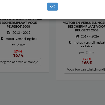
OK
TOR EN VERSNELLINGSBAK
MOTOR EN VERSNELLINGS
BESCHERMPLAAT VOOR
BESCHERMPLAAT VOO
PEUGEOT 2008
PEUGEOT 2008
2013 - 2019
2019 - 2026
motor, versnellingsbak
motor, versnellingsbak
2 mm
radiator
174 €
2 mm
167
€
173 €
Voeg toe aan winkelmandje
166
€
Voeg toe aan winkelmandj