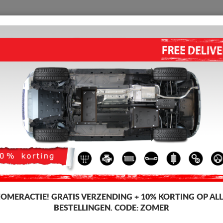
BESCHERMPLAAT
HOME
VERZENDING
TERUGMELDING
WED
o Peugeot 2008
hermplaat voor de motor en versnellingsbak voor Peugeot-voertuigen, Pe
icage. Motor beschermplaat, 2-3 mm dik, eenvoudig te monteren, tegen be
-4%
ZOMERACTIE!
GRATIS VERZENDING + 10% KORTING OP ALL
BESTELLINGEN. CODE:
ZOMER