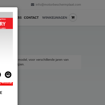
info@motorbeschermplaat.com
WINKELWAGEN
ERVERKOPERS
CONTACT
ugeot 2008-model, voor verschillende jaren van
taalbare prijzen.
E