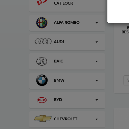
CAT LOCK
ALFA ROMEO
BES
AUDI
BAIC
BMW
BYD
CHEVROLET