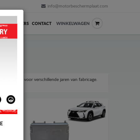
info@motorbeschermplaat.com
WINKELWAGEN
ERVERKOPERS
CONTACT
 UX-model, voor verschillende jaren van fabricage.
rijzen.
E