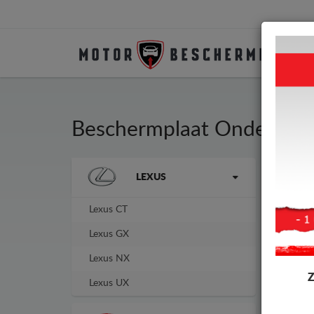
Beschermplaat Onder Aut
Merken
LEXUS
Besc
Moto
Lexus CT
-4%
Lexus GX
Lexus NX
Lexus UX