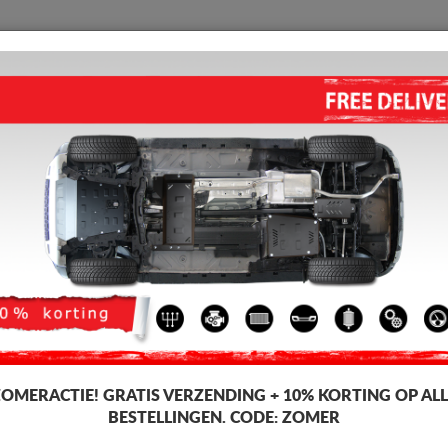
BESCHERMPLAAT
HOME
VERZENDING
TERUGMELDING
WED
o Lexus UX
hermplaat voor de motor en versnellingsbak voor Lexus-voertuigen, Lexus
r beschermplaat, 2-3 mm dik, eenvoudig te monteren, tegen betaalbare p
-8%
ZOMERACTIE!
GRATIS VERZENDING + 10% KORTING OP ALL
BESTELLINGEN. CODE:
ZOMER