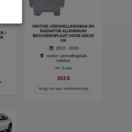
MOTOR, VERSNELLINGSBAK EN
RADIATOR ALUMINIUM
R /
BESCHERMPLAAT VOOR LEXUS
UX
UX
2019 - 2026
motor, versnellingsbak,
radiator
3 mm
353
€
e
Voeg toe aan winkelmandje