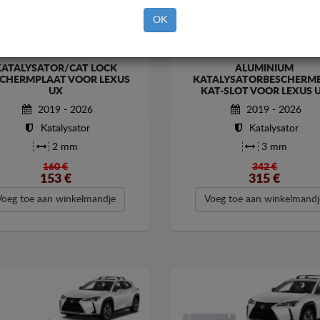
OK
KATALYSATOR/CAT LOCK
ALUMINIUM
CHERMPLAAT VOOR LEXUS
KATALYSATORBESCHERME
UX
KAT-SLOT VOOR LEXUS 
2019 - 2026
2019 - 2026
Katalysator
Katalysator
2 mm
3 mm
160 €
342 €
153
€
315
€
Voeg toe aan winkelmandje
Voeg toe aan winkelmandj