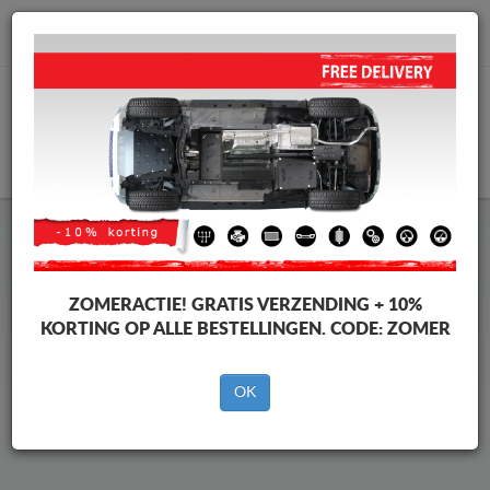
info@motorbeschermplaat.com
WINKELWAGEN
Beschermplaat Onder Auto
Volkswagen Amarok
ZOMERACTIE!
GRATIS VERZENDING + 10%
KORTING OP ALLE BESTELLINGEN. CODE:
ZOMER
Merken
Merken
OK