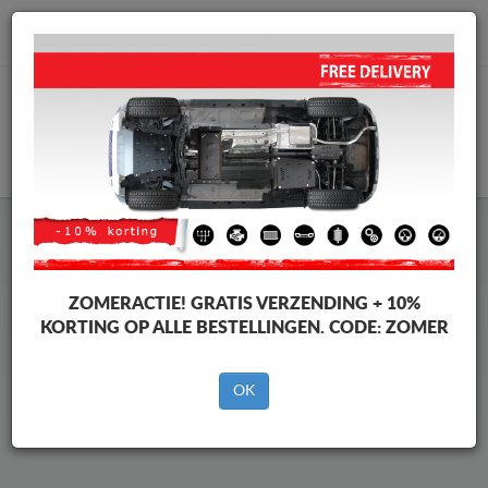
info@motorbeschermplaat.com
WINKELWAGEN
Beschermplaat Onder Auto
Opel Cascada
ZOMERACTIE!
GRATIS VERZENDING + 10%
KORTING OP ALLE BESTELLINGEN. CODE:
ZOMER
Merken
Merken
OK