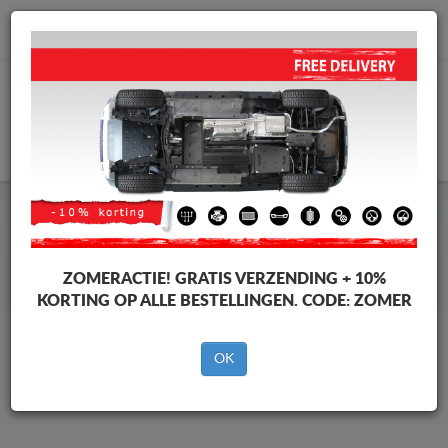
info@motorbeschermplaat.com
WINKELWAGEN
Beschermplaat Onder Auto
Peugeot 508
ZOMERACTIE!
GRATIS VERZENDING + 10%
KORTING OP ALLE BESTELLINGEN. CODE:
ZOMER
Merken
Merken
OK