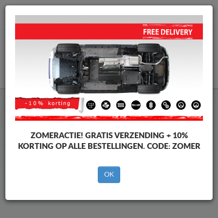
info@motorbeschermplaat.com
WINKELWAGEN
Beschermplaat Onder Auto
Leapmotor C10
ZOMERACTIE!
GRATIS VERZENDING + 10%
KORTING OP ALLE BESTELLINGEN. CODE:
ZOMER
Merken
Merken
OK