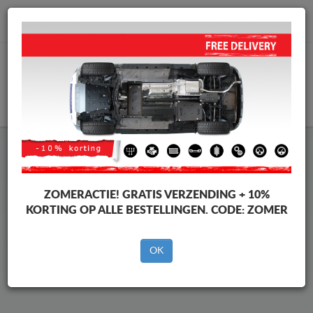
info@motorbeschermplaat.com
WINKELWAGEN
Beschermplaat Onder Auto
BYD Seal U
ZOMERACTIE!
GRATIS VERZENDING + 10%
KORTING OP ALLE BESTELLINGEN. CODE:
ZOMER
Merken
Merken
OK