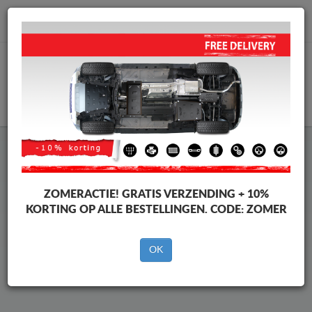
info@motorbeschermplaat.com
WINKELWAGEN
Beschermplaat Onder Auto
Ford Tourneo Courier
ZOMERACTIE!
GRATIS VERZENDING + 10%
KORTING OP ALLE BESTELLINGEN. CODE:
ZOMER
Merken
Merken
OK