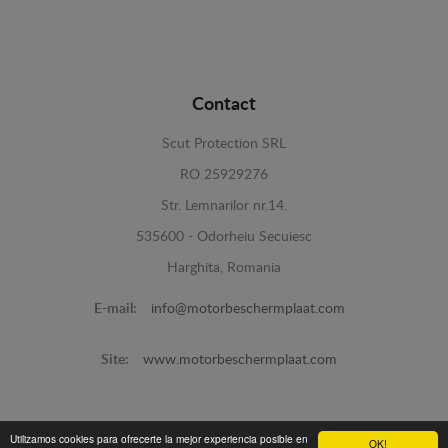
Contact
Scut Protection SRL
RO 25929276
Str. Lemnarilor nr.14.
535600 - Odorheiu Secuiesc
Harghita, Romania
E-mail:
info@motorbeschermplaat.com
Site:
www.motorbeschermplaat.com
Utilizamos cookies para ofrecerte la mejor experiencia posible en
OK!