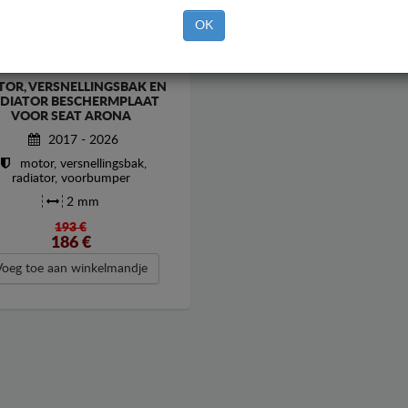
OK
OR, VERSNELLINGSBAK EN
DIATOR BESCHERMPLAAT
VOOR SEAT ARONA
2017 - 2026
motor, versnellingsbak,
radiator, voorbumper
2 mm
193 €
186
€
Voeg toe aan winkelmandje