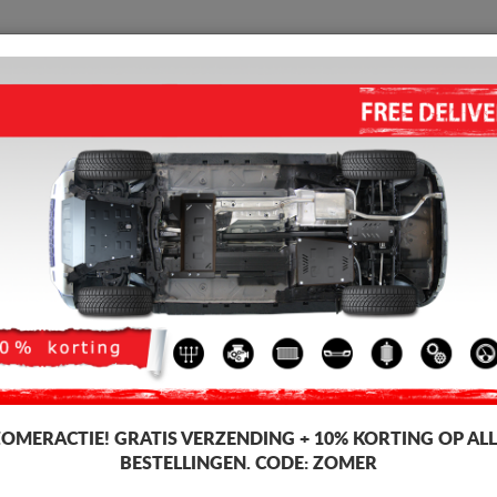
BESCHERMPLAAT
HOME
VERZENDING
TERUGMELDING
WED
o Seat Arona
hermplaat voor de motor en versnellingsbak voor Seat-voertuigen, Seat A
r beschermplaat, 2-3 mm dik, eenvoudig te monteren, tegen betaalbare p
ZOMERACTIE!
GRATIS VERZENDING + 10% KORTING OP ALL
BESTELLINGEN. CODE:
ZOMER