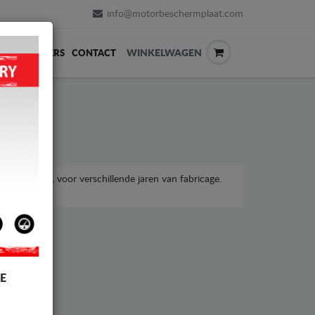
info@motorbeschermplaat.com
WINKELWAGEN
ERVERKOPERS
CONTACT
rona-model, voor verschillende jaren van fabricage.
rijzen.
E