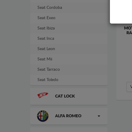
Seat Cordoba
Seat Exeo
MOT
Seat Ibiza
RA
Seat Inca
Seat Leon
Seat Mii
Seat Tarraco
Seat Toledo
CAT LOCK
ALFA ROMEO