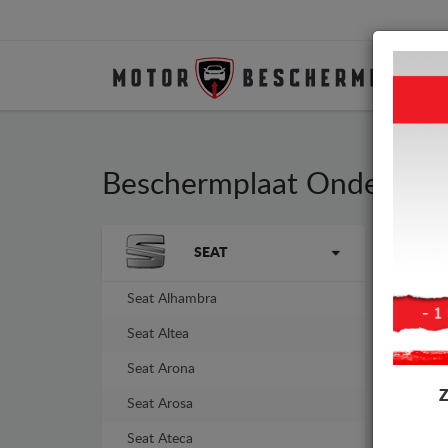
Beschermplaat Onder Aut
Merken
SEAT
Besc
Moto
Seat Alhambra
-4%
Seat Altea
Seat Arona
Seat Arosa
Seat Ateca