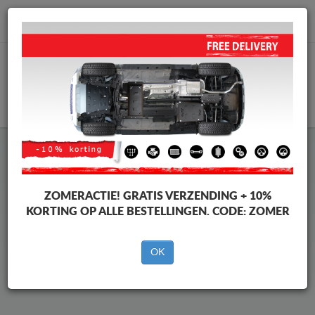
info@motorbeschermplaat.com
WINKELWAGEN
Beschermplaat Onder Auto Fiat
Talento
ZOMERACTIE!
GRATIS VERZENDING + 10%
KORTING OP ALLE BESTELLINGEN. CODE:
ZOMER
Merken
Merken
OK