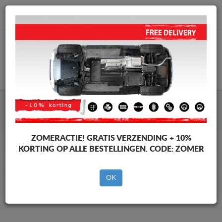
info@motorbeschermplaat.com
WINKELWAGEN
Beschermplaat Onder Auto
Mitsubishi Outlander
ZOMERACTIE!
GRATIS VERZENDING + 10%
KORTING OP ALLE BESTELLINGEN. CODE:
ZOMER
Merken
Merken
OK