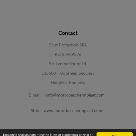
Contact
Scut Protection SRL
RO 25929276
Str. Lemnarilor nr.14.
535600 - Odorheiu Secuiesc
Harghita, Romania
E-mail:
info@motorbeschermplaat.com
Site:
www.motorbeschermplaat.com
Utilizamos cookies para ofrecerte la mejor experiencia posible en