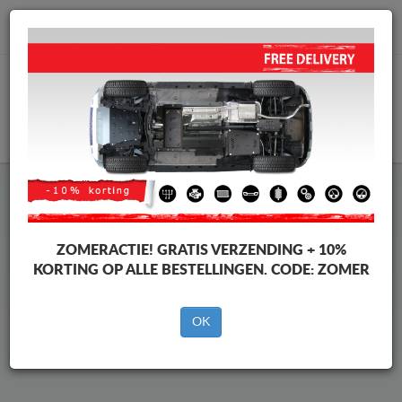
info@motorbeschermplaat.com
WINKELWAGEN
Beschermplaat Onder Auto
Porsche Macan
ZOMERACTIE!
GRATIS VERZENDING + 10%
KORTING OP ALLE BESTELLINGEN. CODE:
ZOMER
Merken
Merken
OK