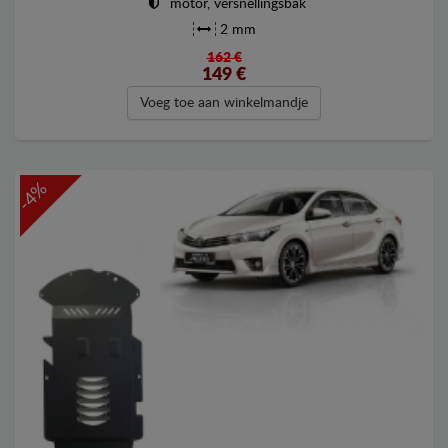
motor, versnellingsbak
2 mm
162 €
149
€
Voeg toe aan winkelmandje
-4%