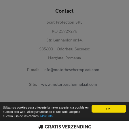
Contact
Scut Protection SRL
RO 25929276
Str. Lemnarilor nr.14.
535600 - Odorheiu Secuiesc
Harghita, Romania
E-mail:
info@motorbeschermplaat.com
Site:
www.motorbeschermplaat.com
Utilizamos cookies para ofrecerte la mejor experiencia posible en
OK!
nuestro sitio web. Al seguir utilizando el sitio web, aceptas
nuestro uso de las cookies.
More info
www.motorbeschermplaat.com -
© 2026
GRATIS VERZENDING