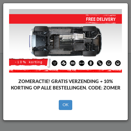
info@motorbeschermplaat.com
WINKELWAGEN
Beschermplaat Onder Auto
Toyota Corolla
ZOMERACTIE!
GRATIS VERZENDING + 10%
KORTING OP ALLE BESTELLINGEN. CODE:
ZOMER
Merken
Merken
OK