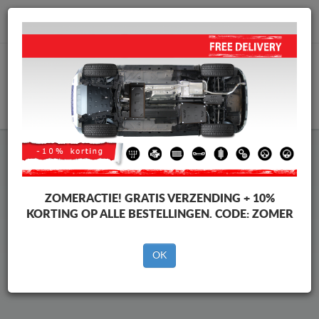
info@motorbeschermplaat.com
WINKELWAGEN
Beschermplaat Onder Auto
Nissan Tiida
ZOMERACTIE!
GRATIS VERZENDING + 10%
KORTING OP ALLE BESTELLINGEN. CODE:
ZOMER
Merken
Merken
OK