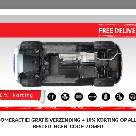
BESCHERMPLAAT
HOME
VERZENDING
TERUGMELDING
WED
 Citroen Evasion
hermplaat voor de motor en versnellingsbak voor Citroen-voertuigen, Cit
icage. Motor beschermplaat, 2-3 mm dik, eenvoudig te monteren, tegen be
ZOMERACTIE!
GRATIS VERZENDING + 10% KORTING OP ALL
BESTELLINGEN. CODE:
ZOMER