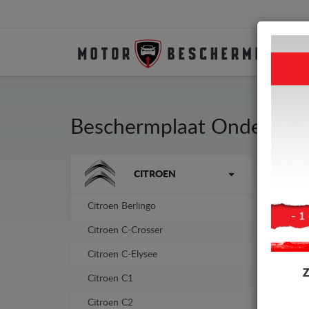
Beschermplaat Onder Auto
Merken
CITROEN
Besc
fabr
Citroen Berlingo
-4%
Citroen C-Crosser
Citroen C-Elysee
Citroen C1
Citroen C2