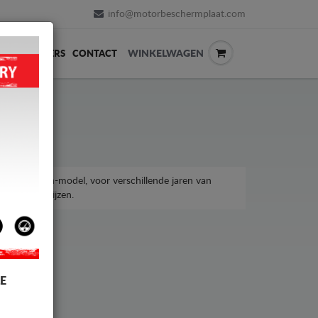
info@motorbeschermplaat.com
WINKELWAGEN
ERVERKOPERS
CONTACT
roen Evasion-model, voor verschillende jaren van
taalbare prijzen.
E