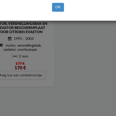
OK
OR, VERSNELLINGSBAK EN
DIATOR BESCHERMPLAAT
OOR CITROEN EVAETON
1995 - 2003
motor, versnellingsbak,
radiator, voorbumper
2 mm
177 €
170
€
Voeg toe aan winkelmandje