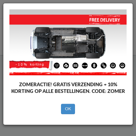
info@motorbeschermplaat.com
WINKELWAGEN
Beschermplaat Onder Auto
Audi TT
ZOMERACTIE!
GRATIS VERZENDING + 10%
KORTING OP ALLE BESTELLINGEN. CODE:
ZOMER
Merken
Merken
OK