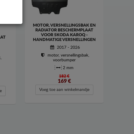
MOTOR, VERSNELLINGSBAK EN
RADIATOR BESCHERMPLAAT
VOOR SKODA KAROQ -
AAT
HANDMATIGE VERSNELLINGEN
2017 - 2026
motor, versnellingsbak,
,
voorbumper
2 mm
182 €
169
€
Voeg toe aan winkelmandje
e