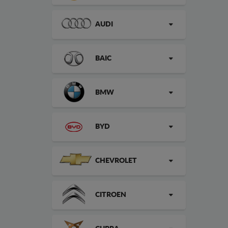
AUDI
BAIC
BMW
BYD
CHEVROLET
CITROEN