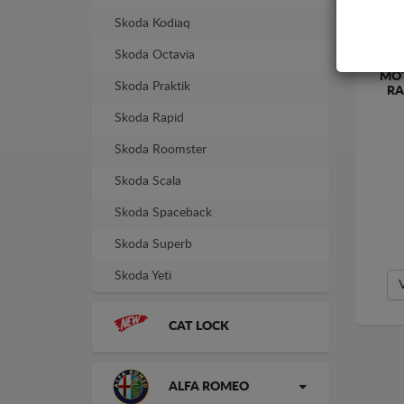
Skoda Kodiaq
Skoda Octavia
MOT
Skoda Praktik
RA
Skoda Rapid
Skoda Roomster
Skoda Scala
Skoda Spaceback
Skoda Superb
Skoda Yeti
CAT LOCK
ALFA ROMEO