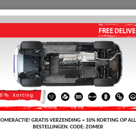
BESCHERMPLAAT
HOME
VERZENDING
TERUGMELDING
WED
o Skoda Karoq
hermplaat voor de motor en versnellingsbak voor Skoda-voertuigen, Skod
icage. Motor beschermplaat, 2-3 mm dik, eenvoudig te monteren, tegen be
ZOMERACTIE!
GRATIS VERZENDING + 10% KORTING OP ALL
BESTELLINGEN. CODE:
ZOMER