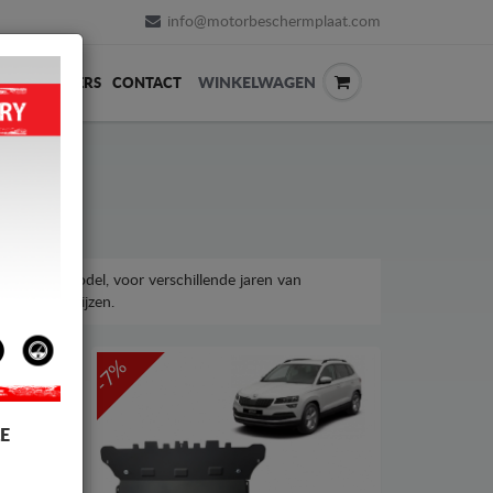
info@motorbeschermplaat.com
WINKELWAGEN
ERVERKOPERS
CONTACT
a Karoq-model, voor verschillende jaren van
taalbare prijzen.
-7%
E