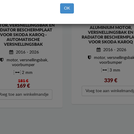
OK
OR, VERSNELLINGSBAK EN
ALUMINIUM MOTOR,
DIATOR BESCHERMPLAAT
VERSNELLINGSBAK EN
VOOR SKODA KAROQ -
RADIATOR BESCHERMPL
AUTOMATISCHE
VOOR SKODA KAROQ
VERSNELLINGSBAK
2016 - 2026
2016 - 2026
motor, versnellingsbak
motor, versnellingsbak,
voorbumper
voorbumper
3 mm
2 mm
339
€
181 €
169
€
Voeg toe aan winkelmandj
Voeg toe aan winkelmandje