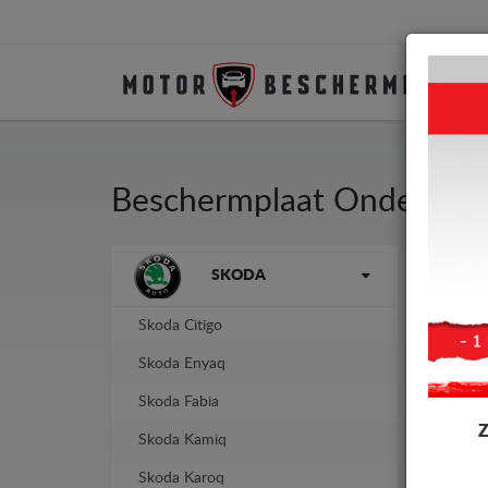
Beschermplaat Onder Aut
Merken
SKODA
Besc
fabr
Skoda Citigo
-7%
Skoda Enyaq
Skoda Fabia
Skoda Kamiq
Skoda Karoq