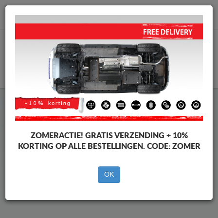
info@motorbeschermplaat.com
WINKELWAGEN
Beschermplaat Onder Auto
Mercedes CLA
ZOMERACTIE!
GRATIS VERZENDING + 10%
KORTING OP ALLE BESTELLINGEN. CODE:
ZOMER
Merken
Merken
OK