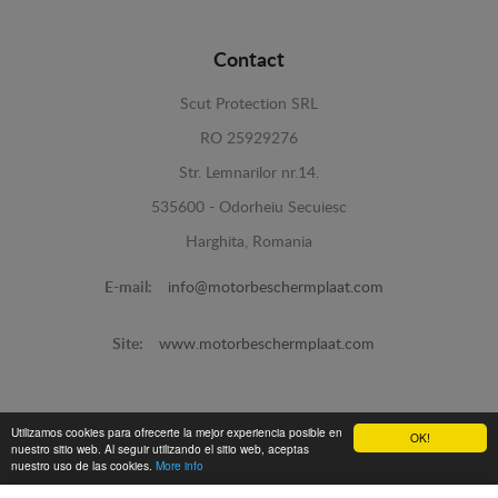
Contact
Scut Protection SRL
RO 25929276
Str. Lemnarilor nr.14.
535600 - Odorheiu Secuiesc
Harghita, Romania
E-mail:
info@motorbeschermplaat.com
Site:
www.motorbeschermplaat.com
Utilizamos cookies para ofrecerte la mejor experiencia posible en
OK!
nuestro sitio web. Al seguir utilizando el sitio web, aceptas
nuestro uso de las cookies.
More info
www.motorbeschermplaat.com -
© 2026