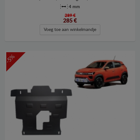
4 mm
289 €
285
€
Voeg toe aan winkelmandje
-5%