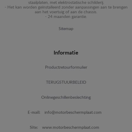
staalplaten, met elektrostatische schilderij.
- Het kan worden geïnstalleerd zonder aanpassingen aan te brengen
aan het voertuig of aan de chassis.
- 24 maanden garantie.
Sitemap
Informatie
Productretourformulier
TERUGSTUURBELEID
Onlinegeschillenbeslechting
E-mail:
info@motorbeschermplaat.com
Site:
www.motorbeschermplaat.com