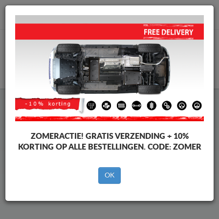
info@motorbeschermplaat.com
WINKELWAGEN
Beschermplaat Onder Auto
Dacia Spring
ZOMERACTIE!
GRATIS VERZENDING + 10%
KORTING OP ALLE BESTELLINGEN. CODE:
ZOMER
Merken
Merken
OK