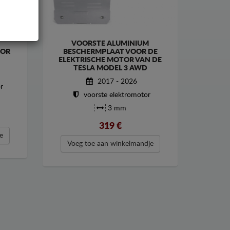
VOORSTE ALUMINIUM
OOR
BESCHERMPLAAT VOOR DE
ELEKTRISCHE MOTOR VAN DE
TESLA MODEL 3 AWD
2017 - 2026
r
voorste elektromotor
3 mm
319
€
e
Voeg toe aan winkelmandje