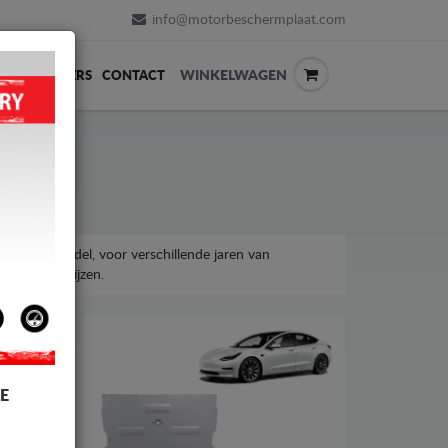
info@motorbeschermplaat.com
WINKELWAGEN
ERVERKOPERS
CONTACT
Model 3-model, voor verschillende jaren van
taalbare prijzen.
E