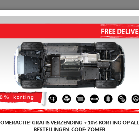
BESCHERMPLAAT
HOME
VERZENDING
TERUGMELDING
WED
o Tesla Model 3
hermplaat voor de motor en versnellingsbak voor Tesla-voertuigen, Tesla 
icage. Motor beschermplaat, 2-3 mm dik, eenvoudig te monteren, tegen be
ZOMERACTIE!
GRATIS VERZENDING + 10% KORTING OP ALL
BESTELLINGEN. CODE:
ZOMER