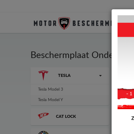
Beschermplaat Onder Aut
Merken
TESLA
Besc
fabr
Tesla Model 3
Tesla Model Y
CAT LOCK