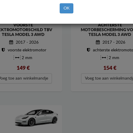
OK
VOORSTE
ACHTERSTE
EKTROMOTORSCHILD TBV
MOTORBESCHERMING V
TESLA MODEL 3 AWD
TESLA MODEL 3 AWD
2017 - 2026
2017 - 2026
voorste elektromotor
achterste elektromoto
2 mm
2 mm
149
€
154
€
Voeg toe aan winkelmandje
Voeg toe aan winkelmandj