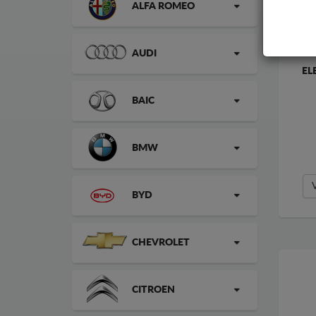
ALFA ROMEO
AUDI
EL
BAIC
BMW
BYD
CHEVROLET
CITROEN