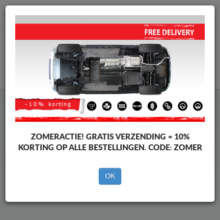
info@motorbeschermplaat.com
WINKELWAGEN
Beschermplaat Onder Auto
Citroen C5 Aircross
ZOMERACTIE!
GRATIS VERZENDING + 10%
KORTING OP ALLE BESTELLINGEN. CODE:
ZOMER
Merken
Merken
OK