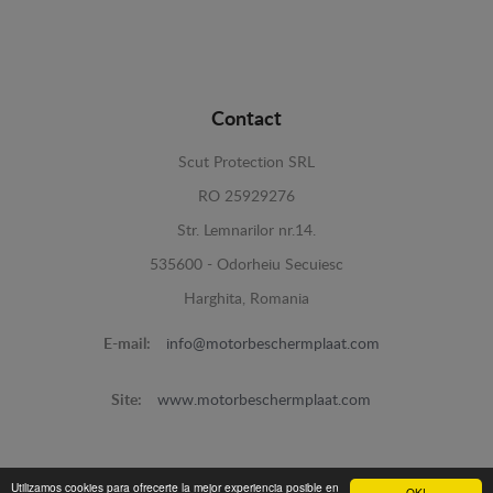
Contact
Scut Protection SRL
RO 25929276
Str. Lemnarilor nr.14.
535600 - Odorheiu Secuiesc
Harghita, Romania
E-mail:
info@motorbeschermplaat.com
Site:
www.motorbeschermplaat.com
Utilizamos cookies para ofrecerte la mejor experiencia posible en
OK!