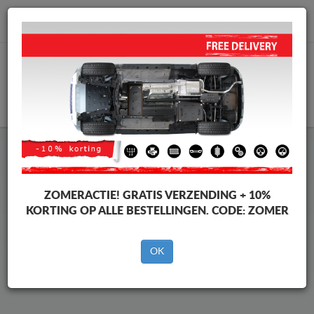
info@motorbeschermplaat.com
WINKELWAGEN
Beschermplaat Onder Auto
Mercedes GLB
ZOMERACTIE!
GRATIS VERZENDING + 10%
KORTING OP ALLE BESTELLINGEN. CODE:
ZOMER
Merken
Merken
OK