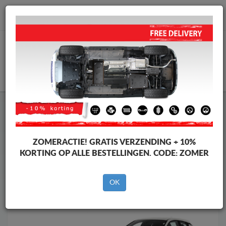
info@motorbeschermplaat.com
WINKELWAGEN
Motor Beschermplaat
Motor Beschermplaat Toyota
Motor Beschermplaat
Motor Beschermplaat Toyota C-HR
Merken
Merken
ZOMERACTIE!
GRATIS VERZENDING + 10%
KORTING OP ALLE BESTELLINGEN. CODE:
ZOMER
OK
Terug naar de catalogus