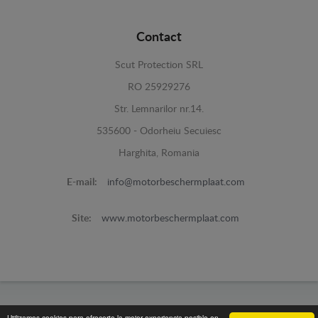
Contact
Scut Protection SRL
RO 25929276
Str. Lemnarilor nr.14.
535600 - Odorheiu Secuiesc
Harghita, Romania
E-mail:
info@motorbeschermplaat.com
Site:
www.motorbeschermplaat.com
www.motorbeschermplaat.com -
© 2026
Utilizamos cookies para ofrecerte la mejor experiencia posible en