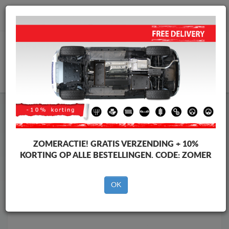
info@motorbeschermplaat.com
WINKELWAGEN
Motor Beschermplaat
Motor Beschermplaat Audi
Motor Beschermplaat
Motor Beschermplaat Audi Q4 e-
tron
ZOMERACTIE!
GRATIS VERZENDING + 10%
Merken
Merken
KORTING OP ALLE BESTELLINGEN. CODE:
ZOMER
OK
Terug naar de catalogus