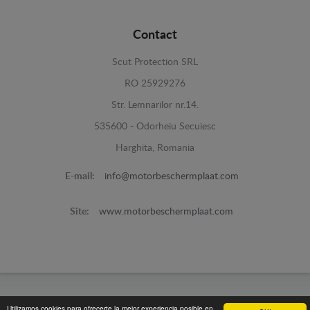
Contact
Scut Protection SRL
RO 25929276
Str. Lemnarilor nr.14.
535600 - Odorheiu Secuiesc
Harghita, Romania
E-mail:
info@motorbeschermplaat.com
Site:
www.motorbeschermplaat.com
www.motorbeschermplaat.com -
© 2026
Utilizamos cookies para ofrecerte la mejor experiencia posible en