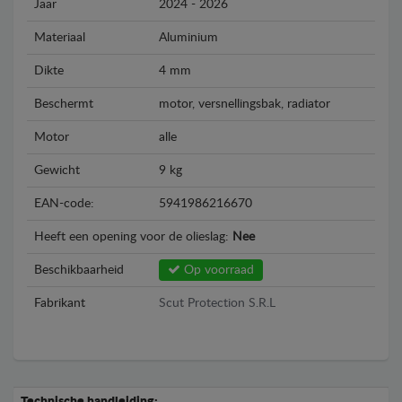
Jaar
2024 - 2026
Materiaal
Aluminium
Dikte
4 mm
Beschermt
motor, versnellingsbak, radiator
Motor
alle
Gewicht
9 kg
EAN-code:
5941986216670
Heeft een opening voor de olieslag:
Nee
Beschikbaarheid
Op voorraad
Fabrikant
Scut Protection S.R.L
Technische handleiding: