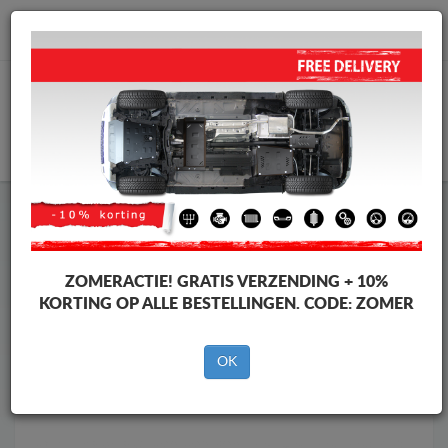
info@motorbeschermplaat.com
WINKELWAGEN
Motor Beschermplaat
Motor Beschermplaat Toyota
Motor Beschermplaat
Motor Beschermplaat Toyota Proace
Max
ZOMERACTIE!
GRATIS VERZENDING + 10%
Merken
Merken
KORTING OP ALLE BESTELLINGEN. CODE:
ZOMER
OK
Terug naar de catalogus