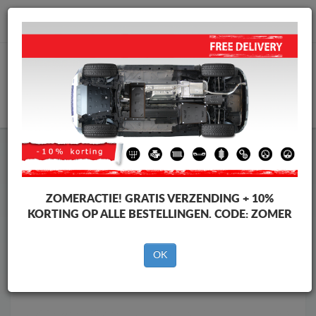
info@motorbeschermplaat.com
WINKELWAGEN
Motor Beschermplaat
Motor Beschermplaat Renault
Motor Beschermplaat
Motor Beschermplaat Renault
Talisman
ZOMERACTIE!
GRATIS VERZENDING + 10%
Merken
Merken
KORTING OP ALLE BESTELLINGEN. CODE:
ZOMER
OK
Terug naar de catalogus