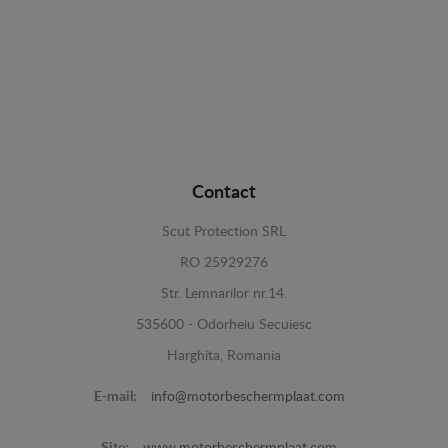
Contact
Scut Protection SRL
RO 25929276
Str. Lemnarilor nr.14.
535600 - Odorheiu Secuiesc
Harghita, Romania
E-mail:
info@motorbeschermplaat.com
Site:
www.motorbeschermplaat.com