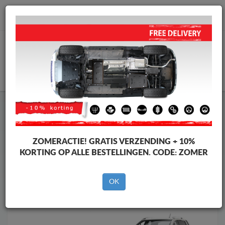
info@motorbeschermplaat.com
WINKELWAGEN
Motor Beschermplaat
Motor Beschermplaat Ford
Motor Beschermplaat
Motor Beschermplaat Ford Ranger
Merken
Merken
ZOMERACTIE!
GRATIS VERZENDING + 10%
KORTING OP ALLE BESTELLINGEN. CODE:
ZOMER
OK
Terug naar de catalogus