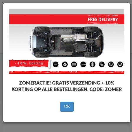
info@motorbeschermplaat.com
WINKELWAGEN
Motor Beschermplaat
Motor Beschermplaat Nissan
Motor Beschermplaat
Motor Beschermplaat Nissan
Navara
ZOMERACTIE!
GRATIS VERZENDING + 10%
Merken
Merken
KORTING OP ALLE BESTELLINGEN. CODE:
ZOMER
OK
Terug naar de catalogus