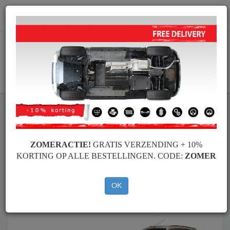
info@motorbeschermplaat.com
WINKELWAGEN
Motor Beschermplaat
Motor Beschermplaat Dacia
Motor Beschermplaat
Motor Beschermplaat Dacia Lodgy
Merken
Merken
ZOMERACTIE!
GRATIS VERZENDING + 10%
KORTING OP ALLE BESTELLINGEN. CODE:
ZOMER
Terug naar de catalogus
OK