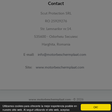
Contact
Scut Protection SRL
RO 25929276
Str. Lemnarilor nr.14.
535600 - Odorheiu Secuiesc
Harghita, Romania
E-mail:
info@motorbeschermplaat.com
Site:
www.motorbeschermplaat.com
www.motorbeschermplaat.com -
© 2026
Utilizamos cookies para ofrecerte la mejor experiencia posible en
OK!
nuestro sitio web. Al seguir utilizando el sitio web, aceptas