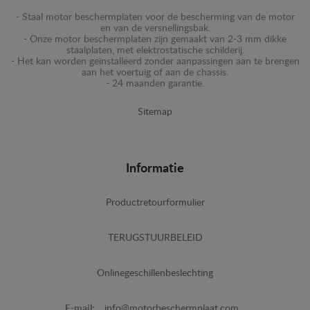
- Staal motor beschermplaten voor de bescherming van de motor
en van de versnellingsbak.
- Onze motor beschermplaten zijn gemaakt van 2-3 mm dikke
staalplaten, met elektrostatische schilderij.
- Het kan worden geïnstalleerd zonder aanpassingen aan te brengen
aan het voertuig of aan de chassis.
- 24 maanden garantie.
Sitemap
Informatie
Productretourformulier
TERUGSTUURBELEID
Onlinegeschillenbeslechting
E-mail:
info@motorbeschermplaat.com