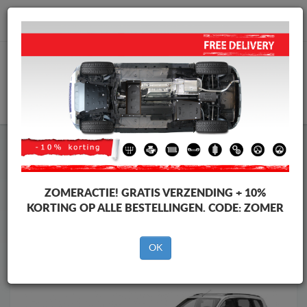
info@motorbeschermplaat.com
WINKELWAGEN
Motor Beschermplaat
Motor Beschermplaat Dacia
Motor Beschermplaat
Motor Beschermplaat Dacia Lodgy
Merken
Merken
ZOMERACTIE!
GRATIS VERZENDING + 10%
KORTING OP ALLE BESTELLINGEN. CODE:
ZOMER
OK
Terug naar de catalogus