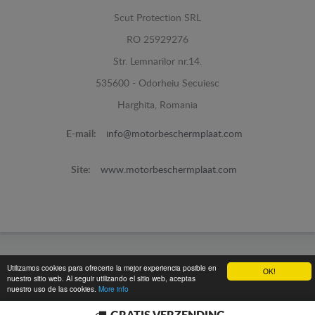
Scut Protection SRL
RO 25929276
Str. Lemnarilor nr.14.
535600 - Odorheiu Secuiesc
Harghita, Romania
E-mail:
info@motorbeschermplaat.com
Site:
www.motorbeschermplaat.com
www.motorbeschermplaat.com -
© 2026
Utilizamos cookies para ofrecerte la mejor experiencia posible en
OK!
nuestro sitio web. Al seguir utilizando el sitio web, aceptas
nuestro uso de las cookies.
More info