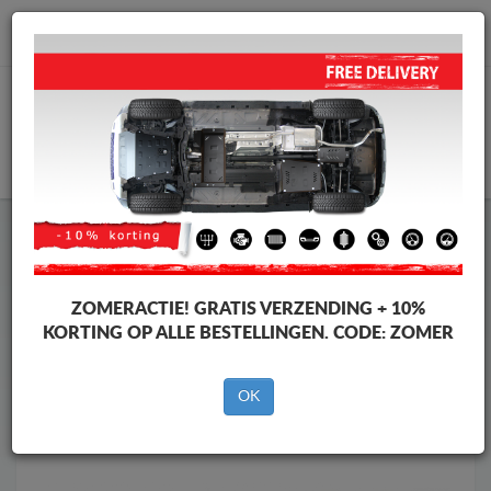
info@motorbeschermplaat.com
WINKELWAGEN
Motor Beschermplaat
Motor Beschermplaat Toyota
Motor Beschermplaat
Motor Beschermplaat Toyota Land
Cruiser
ZOMERACTIE!
GRATIS VERZENDING + 10%
Merken
Merken
KORTING OP ALLE BESTELLINGEN. CODE:
ZOMER
OK
Terug naar de catalogus