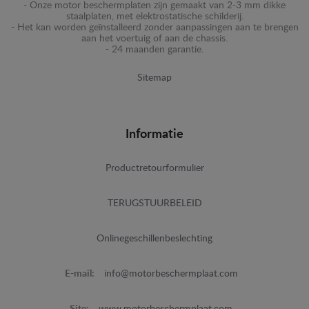
- Onze motor beschermplaten zijn gemaakt van 2-3 mm dikke
staalplaten, met elektrostatische schilderij.
- Het kan worden geïnstalleerd zonder aanpassingen aan te brengen
aan het voertuig of aan de chassis.
- 24 maanden garantie.
Sitemap
Informatie
Productretourformulier
TERUGSTUURBELEID
Onlinegeschillenbeslechting
E-mail:
info@motorbeschermplaat.com
Site:
www.motorbeschermplaat.com