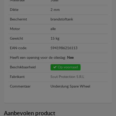
Materiaal
Staal
Dikte
2 mm
Beschermt
brandstoftank
Motor
alle
Gewicht
15 kg
EAN-code:
5941986216113
Heeft een opening voor de olieslag:
Nee
Beschikbaarheid
Op voorraad
Fabrikant
Scut Protection S.R.L
Commentaar
Underslung Spare Wheel
Aanbevolen product