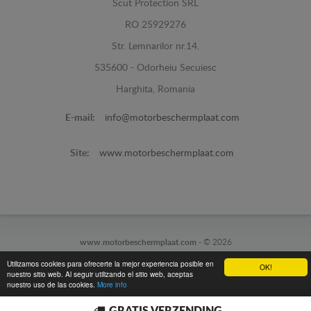
Scut Protection SRL
RO 25929276
Str. Lemnarilor nr.14.
535600 - Odorheiu Secuiesc
Harghita, Romania
E-mail:
info@motorbeschermplaat.com
Site:
www.motorbeschermplaat.com
www.motorbeschermplaat.com -
© 2026
Utilizamos cookies para ofrecerte la mejor experiencia posible en
OK!
nuestro sitio web. Al seguir utilizando el sitio web, aceptas
nuestro uso de las cookies.
More info