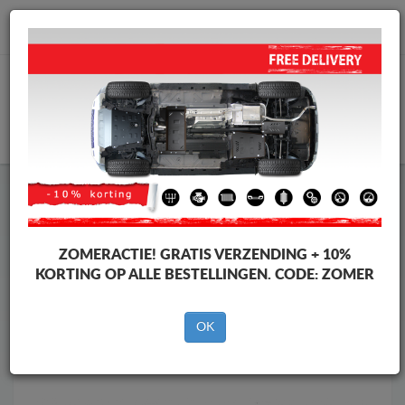
info@motorbeschermplaat.com
WINKELWAGEN
Motor Beschermplaat
Motor Beschermplaat Volkswagen
Motor Beschermplaat
Motor Beschermplaat Volkswagen
Amarok
ZOMERACTIE!
GRATIS VERZENDING + 10%
Merken
Merken
KORTING OP ALLE BESTELLINGEN. CODE:
ZOMER
OK
Terug naar de catalogus