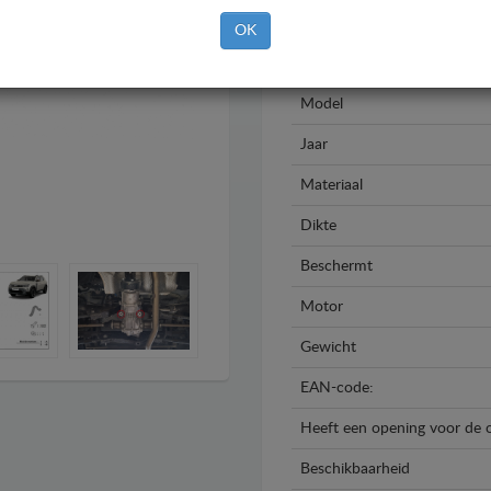
OK
Merk
Model
Jaar
Materiaal
Dikte
Beschermt
Motor
Gewicht
EAN-code:
Heeft een opening voor de o
Beschikbaarheid