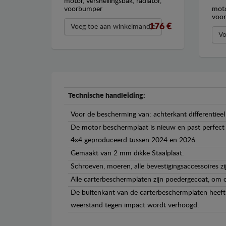
motor, versnellingsbak, radiator,
voorbumper
moto
voo
176 €
Voeg toe aan winkelmandje
Vo
Technische handleiding:
Voor de bescherming van: achterkant differentieel
De motor beschermplaat is nieuw en past perfect b
4x4 geproduceerd tussen 2024 en 2026.
Gemaakt van 2 mm dikke Staalplaat.
Schroeven, moeren, alle bevestigingsaccessoires zi
Alle carterbeschermplaten zijn poedergecoat, om c
De buitenkant van de carterbeschermplaten heeft 
weerstand tegen impact wordt verhoogd.