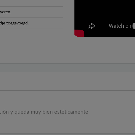
veren.
dje toegevoegd.
ción y queda muy bien estéticamente