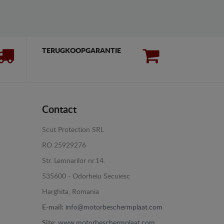
TERUGKOOPGARANTIE
Contact
Scut Protection SRL
RO 25929276
Str. Lemnarilor nr.14.
535600 - Odorheiu Secuiesc
Harghita, Romania
E-mail:
info@motorbeschermplaat.com
Site:
www.motorbeschermplaat.com