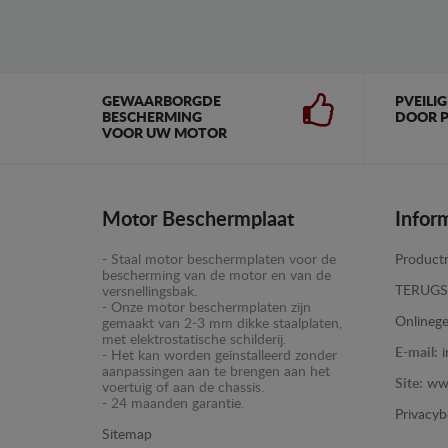
GEWAARBORGDE
PVEILI
BESCHERMING
DOOR P
VOOR UW MOTOR
Motor Beschermplaat
Infor
- Staal motor beschermplaten voor de
Productr
bescherming van de motor en van de
TERUGS
versnellingsbak.
- Onze motor beschermplaten zijn
Onlinege
gemaakt van 2-3 mm dikke staalplaten,
met elektrostatische schilderij.
E-mail:
- Het kan worden geïnstalleerd zonder
aanpassingen aan te brengen aan het
Site:
ww
voertuig of aan de chassis.
- 24 maanden garantie.
Privacyb
Sitemap