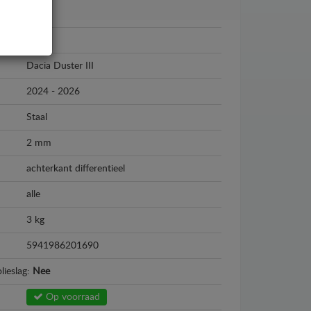
Dacia
Dacia Duster III
2024 - 2026
Staal
2 mm
achterkant differentieel
alle
3 kg
5941986201690
lieslag:
Nee
Op voorraad