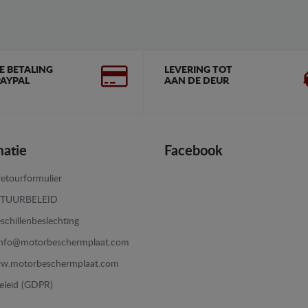
GE BETALING
LEVERING TOT
AYPAL
AAN DE DEUR
matie
Facebook
etourformulier
TUURBELEID
schillenbeslechting
info@motorbeschermplaat.com
w.motorbeschermplaat.com
eleid (GDPR)