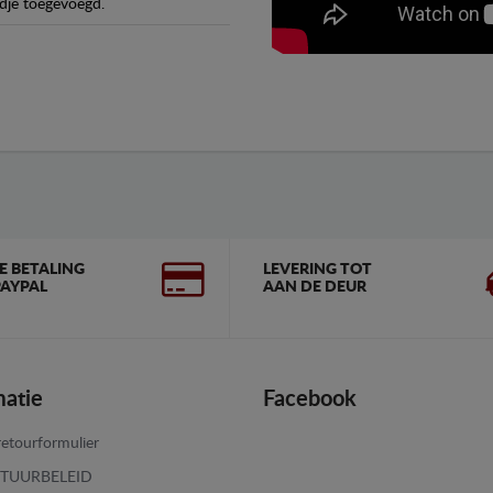
dje toegevoegd.
GE BETALING
LEVERING TOT
AYPAL
AAN DE DEUR
matie
Facebook
etourformulier
TUURBELEID