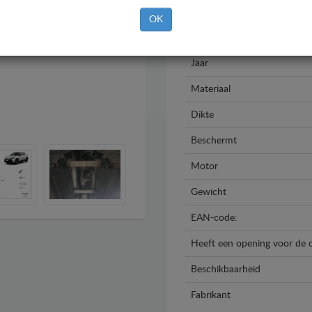
Merk
OK
Model
Jaar
Materiaal
Dikte
Beschermt
Motor
Gewicht
EAN-code:
Heeft een opening voor de o
Beschikbaarheid
Fabrikant