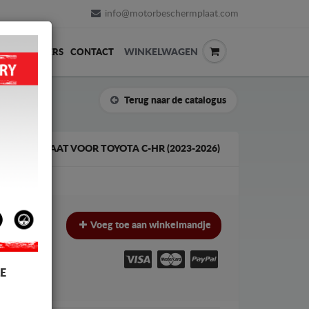
info@motorbeschermplaat.com
WINKELWAGEN
ERVERKOPERS
CONTACT
Terug naar de catalogus
SCHERMPLAAT VOOR TOYOTA C-HR (2023-2026)
€
€
Voeg toe aan winkelmandje
W
E