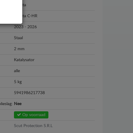
Toyota
Toyota C-HR
2023 - 2026
Staal
2 mm
Katalysator
alle
5 kg
5941986217738
lieslag:
Nee
Op voorraad
Scut Protection S.R.L