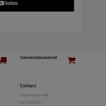
TERUGKOOPGARANTIE
Contact
Scut Protection SRL
RO 25929276