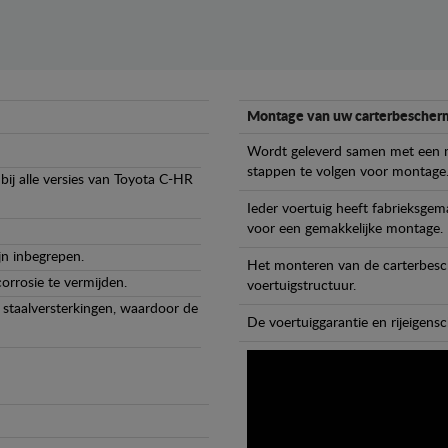
Montage van uw carterbescherm
Wordt geleverd samen met een m
stappen te volgen voor montage
ij alle versies van Toyota C-HR
Ieder voertuig heeft fabrieksge
voor een gemakkelijke montage.
jn inbegrepen.
Het monteren van de carterbesch
orrosie te vermijden.
voertuigstructuur.
staalversterkingen, waardoor de
De voertuiggarantie en rijeigensc