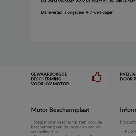
De verzendkosten worden direct bij uw winkelman
De levertijd is ongeveer 4-7 werkdagen.
GEWAARBORGDE
PVEILI
BESCHERMING
DOOR P
VOOR UW MOTOR
Motor Beschermplaat
Infor
- Staal motor beschermplaten voor de
Productr
bescherming van de motor en van de
TERUGS
versnellingsbak.