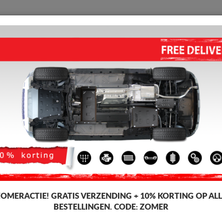
BESCHERMPLAAT
HOME
VERZENDING
TERUGMELDING
WED
ta C-HR
KATALYSATOR/CAT LOCK BE
Artikelcode: 00.186
160 
153
Incl. BT
ZOMERACTIE!
GRATIS VERZENDING + 10% KORTING OP ALL
BESTELLINGEN. CODE:
ZOMER