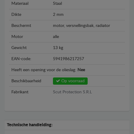
Materiaal
Staal
Dikte
2 mm
Beschermt
motor, versnellingsbak, radiator
Motor
alle
Gewicht
13 kg
EAN-code:
5941986217257
Heeft een opening voor de olieslag:
Nee
Beschikbaarheid
Op voorraad
Fabrikant
Scut Protection S.R.L
Technische handleiding: