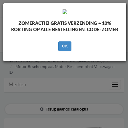
info@motorbeschermplaat.com
ZOMERACTIE!
GRATIS VERZENDING + 10%
KORTING OP ALLE BESTELLINGEN. CODE:
ZOMER
WINKELWAGEN
OK
Motor Beschermplaat
Motor Beschermplaat Volkswagen
Motor Beschermplaat
Motor Beschermplaat Volkswagen
ID
Merken
Merken
Terug naar de catalogus