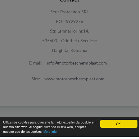
Scut Protection SRL
RO 25929276
Str. Lemnarilor nr.14.
535600 - Odorheiu Secuiesc
Harghita, Romania
E-mail:
info@motorbeschermplaat.com
Site:
www.motorbeschermplaat.com
www.motorbeschermplaat.com -
© 2026
Utilizamos cookies para ofrecerte la mejor experiencia posible en
OK!
nuestro sitio web. Al seguir utilizando el sitio web, aceptas
nuestro uso de las cookies.
More info