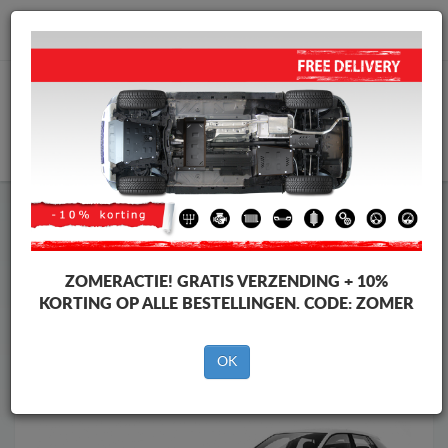
info@motorbeschermplaat.com
WINKELWAGEN
Motor Beschermplaat
Motor Beschermplaat Audi
Motor Beschermplaat
Motor Beschermplaat Audi Q2
Merken
Merken
ZOMERACTIE!
GRATIS VERZENDING + 10%
KORTING OP ALLE BESTELLINGEN. CODE:
ZOMER
OK
Terug naar de catalogus