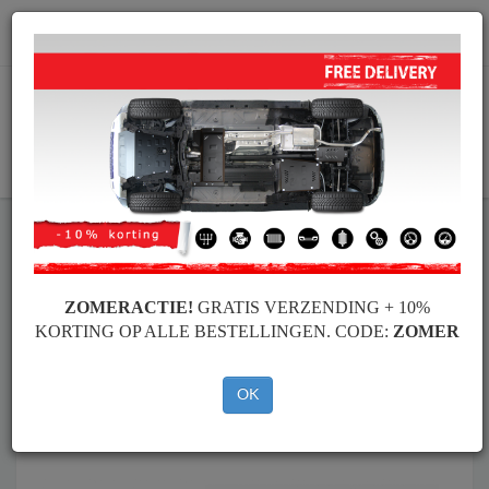
info@motorbeschermplaat.com
WINKELWAGEN
Motor Beschermplaat
Motor Beschermplaat Baic
Motor Beschermplaat
Motor Beschermplaat Baic Beijing
BJ30
ZOMERACTIE!
GRATIS VERZENDING + 10%
Merken
Merken
KORTING OP ALLE BESTELLINGEN. CODE:
ZOMER
OK
Terug naar de catalogus