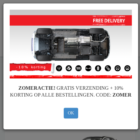
info@motorbeschermplaat.com
WINKELWAGEN
Motor Beschermplaat
Motor Beschermplaat Fiat
Motor Beschermplaat
Motor Beschermplaat Fiat 500
Merken
Merken
ZOMERACTIE!
GRATIS VERZENDING + 10%
KORTING OP ALLE BESTELLINGEN. CODE:
ZOMER
OK
Terug naar de catalogus