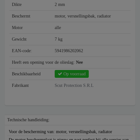
Dikte
2 mm
Beschermt
motor, versnellingsbak, radiator
Motor
alle
Gewicht
7 kg
EAN-code:
5941986202062
Heeft een opening voor de olieslag:
Nee
Beschikbaarheid
Op voorraad
Fabrikant
Scut Protection S.R.L
Technische handleiding:
Voor de bescherming van: motor, versnellingsbak, radiator
De motor beschermplaat is nieuw en past perfect bij alle versies van