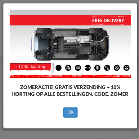
info@motorbeschermplaat.com
WINKELWAGEN
Motor Beschermplaat
Motor Beschermplaat Ford
Motor Beschermplaat
Motor Beschermplaat Ford Ranger
Raptor
ZOMERACTIE!
GRATIS VERZENDING + 10%
Merken
Merken
KORTING OP ALLE BESTELLINGEN. CODE:
ZOMER
OK
Terug naar de catalogus