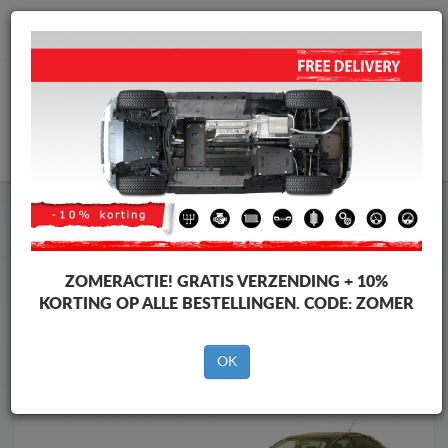
info@motorbeschermplaat.com
WINKELWAGEN
Motor Beschermplaat
Motor Beschermplaat Skoda
Motor Beschermplaat
Motor Beschermplaat Skoda Superb
Merken
Merken
ZOMERACTIE!
GRATIS VERZENDING + 10%
KORTING OP ALLE BESTELLINGEN. CODE:
ZOMER
OK
Terug naar de catalogus