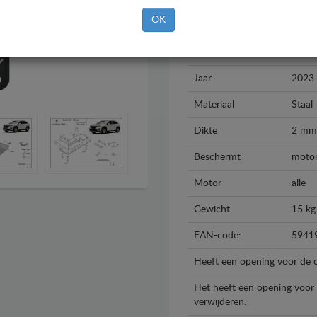
OK
Merk
Suzuk
Model
Suzuk
Jaar
2023 
Materiaal
Staal
Dikte
2 mm
Beschermt
motor,
Motor
alle
Gewicht
15 kg
EAN-code:
5941
Heeft een opening voor de o
Het heeft een opening voor d
verwijderen.