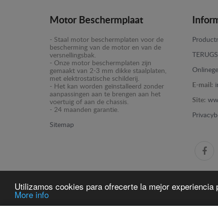
Motor Beschermplaat
Infor
- Staal motor beschermplaten voor de
Productr
bescherming van de motor en van de
TERUGS
versnellingsbak.
- Onze motor beschermplaten zijn
Onlinege
gemaakt van 2-3 mm dikke staalplaten,
met elektrostatische schilderij.
E-mail:
- Het kan worden geïnstalleerd zonder
aanpassingen aan te brengen aan het
Site:
ww
voertuig of aan de chassis.
- 24 maanden garantie.
Privacyb
Sitemap
Utilizamos cookies para ofrecerte la mejor experiencia p
More info
www.motorbeschermplaat.com -
© 2026