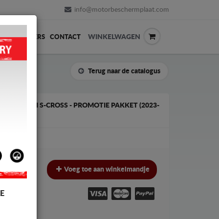
info@motorbeschermplaat.com
WINKELWAGEN
ERVERKOPERS
CONTACT
Terug naar de catalogus
R SUZUKI S-CROSS - PROMOTIE PAKKET (2023-
€
Voeg toe aan winkelmandje
W
E