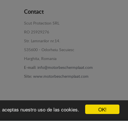
Contact
Scut Protection SRL
RO 25929276
Str. Lemnarilor nr.14.
535600 - Odorheiu Secuiesc
Harghita, Romania
E-mail:
info@motorbeschermplaat.com
Site:
www.motorbeschermplaat.com
OK!
b, aceptas nuestro uso de las cookies.