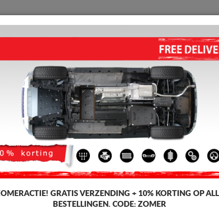
BESCHERMPLAAT
HOME
VERZENDING
TERUGMELDING
WED
i S-Cross
MOTOR BESCHERMPLAAT VOO
2026)
Artikelcode: Vitaraset3
270
Incl. BT
ZOMERACTIE!
GRATIS VERZENDING + 10% KORTING OP ALL
BESTELLINGEN. CODE:
ZOMER