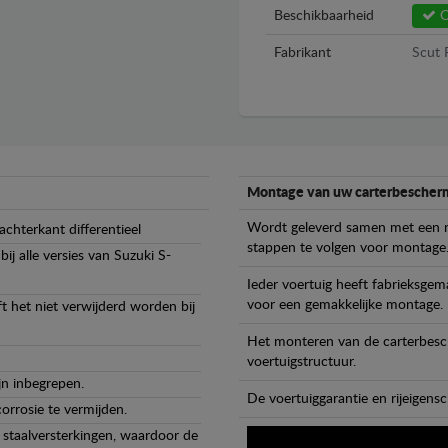
Beschikbaarheid
O
Fabrikant
Scut 
Montage van uw carterbescherm
Wordt geleverd samen met een m
chterkant differentieel
stappen te volgen voor montage
j alle versies van Suzuki S-
Ieder voertuig heeft fabrieksge
voor een gemakkelijke montage.
t het niet verwijderd worden bij
Het monteren van de carterbesch
voertuigstructuur.
jn inbegrepen.
De voertuiggarantie en rijeigensc
orrosie te vermijden.
staalversterkingen, waardoor de