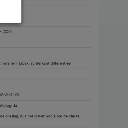
i
i S-Cross
- 2026
 versnellingsbak, achterkant differentieel
986219169
lieslag:
Ja
e olieslag, dus het is niet nodig om de olie te