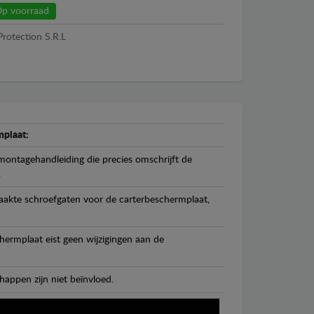
p voorraad
Protection S.R.L
plaat:
ontagehandleiding die precies omschrijft de
.
maakte schroefgaten voor de carterbeschermplaat,
ermplaat eist geen wijzigingen aan de
happen zijn niet beïnvloed.